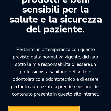
sensibili per la
ACRY SELF P LIQUIDO
salute e la sicurezza
41,60
€
del paziente.
23,68
€
Pertanto, in ottemperanza con quanto
-44%
previsto dalla normativa vigente, dichiaro
sotto la mia responsabilità di essere un
professionista sanitario del settore
odontoiatrico e odontotecnico e di essere
pertanto autorizzato a prendere visione del
contenuto presente in questo sito internet.