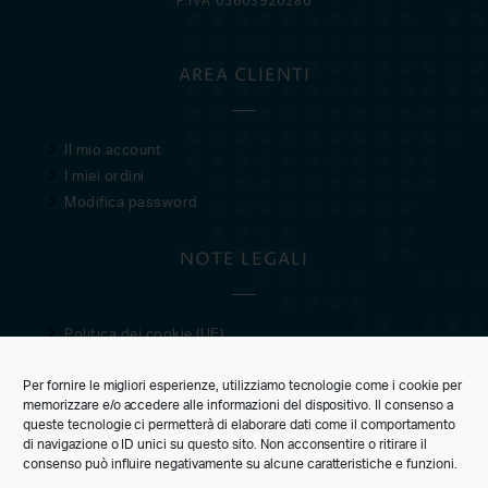
AREA CLIENTI
Il mio account
I miei ordini
Modifica password
NOTE LEGALI
Politica dei cookie (UE)
Privacy Policy
Per fornire le migliori esperienze, utilizziamo tecnologie come i cookie per
Condizioni di vendita
memorizzare e/o accedere alle informazioni del dispositivo. Il consenso a
queste tecnologie ci permetterà di elaborare dati come il comportamento
CUSTOMER CARE
di navigazione o ID unici su questo sito. Non acconsentire o ritirare il
consenso può influire negativamente su alcune caratteristiche e funzioni.