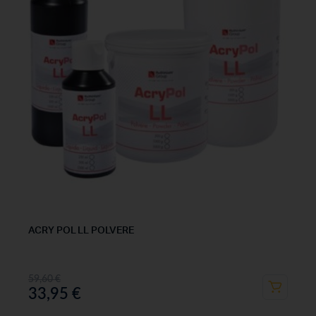
ACRY POL LL POLVERE
59,60
€
33,95
€