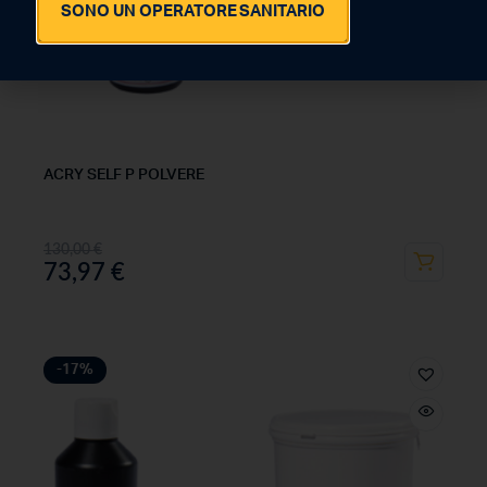
SONO UN OPERATORE SANITARIO
ACRY SELF P POLVERE
130,00
€
73,97
€
-17%