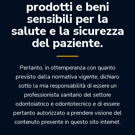
prodotti e beni
sensibili per la
LUBRIFICANTE UNIVERSALE PER MANIPOLI (SPRAY
500ML)
salute e la sicurezza
24,00
€
del paziente.
11,90
€
Pertanto, in ottemperanza con quanto
previsto dalla normativa vigente, dichiaro
OFFERTEDENTALI.COM
sotto la mia responsabilità di essere un
professionista sanitario del settore
odontoiatrico e odontotecnico e di essere
pertanto autorizzato a prendere visione del
contenuto presente in questo sito internet.