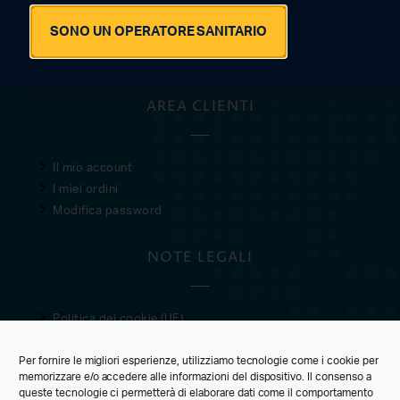
© 2021 · 2026 SAN MARCO SRL
SONO UN OPERATORE SANITARIO
P.IVA 05603920280
AREA CLIENTI
Il mio account
I miei ordini
Modifica password
NOTE LEGALI
Politica dei cookie (UE)
Privacy Policy
Per fornire le migliori esperienze, utilizziamo tecnologie come i cookie per
Condizioni di vendita
memorizzare e/o accedere alle informazioni del dispositivo. Il consenso a
queste tecnologie ci permetterà di elaborare dati come il comportamento