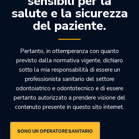
sensibili per la
salute e la sicurezza
del paziente.
OFFERTEDENTALI.COM
Pertanto, in ottemperanza con quanto
previsto dalla normativa vigente, dichiaro
sotto la mia responsabilità di essere un
professionista sanitario del settore
odontoiatrico e odontotecnico e di essere
pertanto autorizzato a prendere visione del
contenuto presente in questo sito internet.
© 2021 · 2026 SAN MARCO SRL
P.IVA 05603920280
SONO UN OPERATORE SANITARIO
AREA CLIENTI