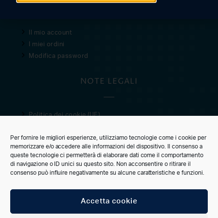
Il mio account
I miei ordini
Modifica password
NOTE LEGALI
Politica dei cookie (UE)
Privacy Policy
Per fornire le migliori esperienze, utilizziamo tecnologie come i cookie per
Condizioni di vendita
memorizzare e/o accedere alle informazioni del dispositivo. Il consenso a
queste tecnologie ci permetterà di elaborare dati come il comportamento
CUSTOMER CARE
di navigazione o ID unici su questo sito. Non acconsentire o ritirare il
consenso può influire negativamente su alcune caratteristiche e funzioni.
Accetta cookie