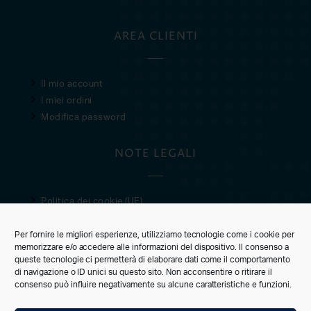
AREA CLIENTI
Il mio account
I miei ordini
Modifica password
NOTE LEGALI
Politica dei cookie (UE)
Privacy Policy
Per fornire le migliori esperienze, utilizziamo tecnologie come i cookie per
Condizioni di vendita
memorizzare e/o accedere alle informazioni del dispositivo. Il consenso a
queste tecnologie ci permetterà di elaborare dati come il comportamento
CUSTOMER CARE
di navigazione o ID unici su questo sito. Non acconsentire o ritirare il
consenso può influire negativamente su alcune caratteristiche e funzioni.