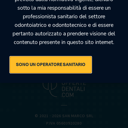
GOMMINI PER RESINA
(5)
sotto la mia responsabilità di essere un
professionista sanitario del settore
odontoiatrico e odontotecnico e di essere
pertanto autorizzato a prendere visione del
contenuto presente in questo sito internet.
OFFERTEDENTALI.COM
SONO UN OPERATORE SANITARIO
© 2021 · 2026 SAN MARCO SRL
P.IVA 05603920280