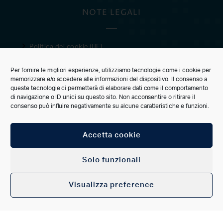
NOTE LEGALI
Politica dei cookie (UE)
Privacy Policy
Per fornire le migliori esperienze, utilizziamo tecnologie come i cookie per
Condizioni di vendita
memorizzare e/o accedere alle informazioni del dispositivo. Il consenso a
queste tecnologie ci permetterà di elaborare dati come il comportamento
CUSTOMER CARE
di navigazione o ID unici su questo sito. Non acconsentire o ritirare il
consenso può influire negativamente su alcune caratteristiche e funzioni.
Accetta cookie
CONNECT
Solo funzionali
Visualizza preference
ACCOUNT
FAVORITI
CERCA
CATEGORIE