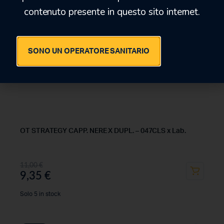
contenuto presente in questo sito internet.
SONO UN OPERATORE SANITARIO
OT STRATEGY CAPP. NERE X DUPL. – 047CLS x Lab.
11,00
€
9,35
€
Solo 5 in stock