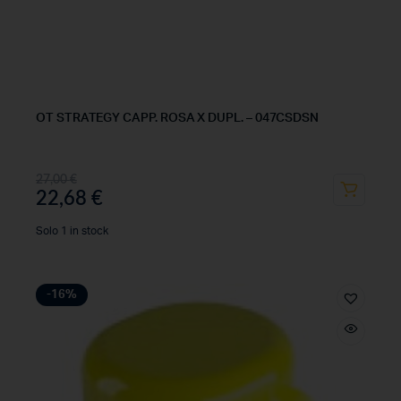
OT STRATEGY CAPP. ROSA X DUPL. – 047CSDSN
27,00
€
22,68
€
Solo 1 in stock
-16%