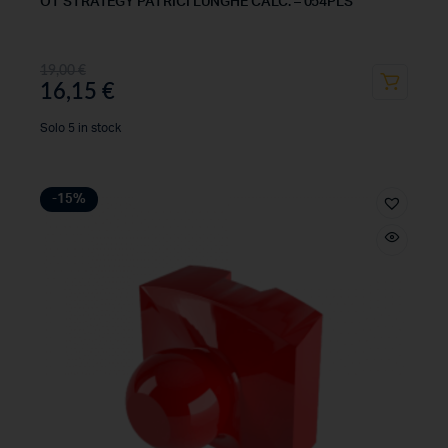
OT STRATEGY PATRICI LUNGHE CALC. – 054PLS
19,00
€
16,15
€
Solo 5 in stock
-15%