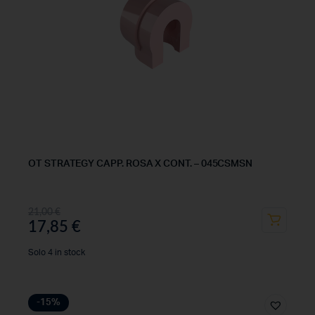
OT STRATEGY CAPP. ROSA X CONT. – 045CSMSN
21,00
€
17,85
€
Solo 4 in stock
-15%