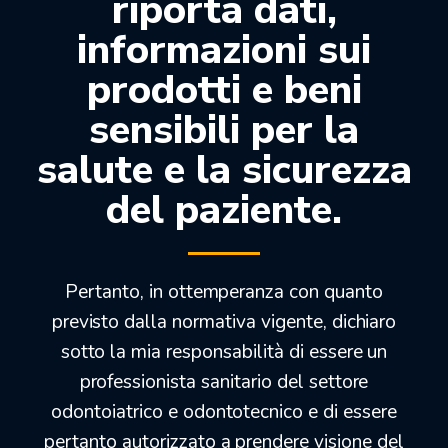
riporta dati,
informazioni sui
prodotti e beni
OT STRATEGY CAPP. VERDE ACQUA X DUPL. –
sensibili per la
047CSDDR8
salute e la sicurezza
27,00
€
22,68
€
del paziente.
Solo 1 in stock
Pertanto, in ottemperanza con quanto
-15%
previsto dalla normativa vigente, dichiaro
sotto la mia responsabilità di essere un
professionista sanitario del settore
odontoiatrico e odontotecnico e di essere
pertanto autorizzato a prendere visione del