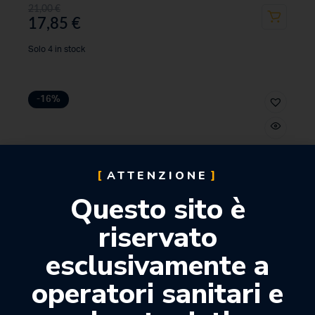
21,00
€
17,85
€
Solo 4 in stock
-16%
ATTENZIONE
Questo sito è
riservato
esclusivamente a
operatori sanitari e