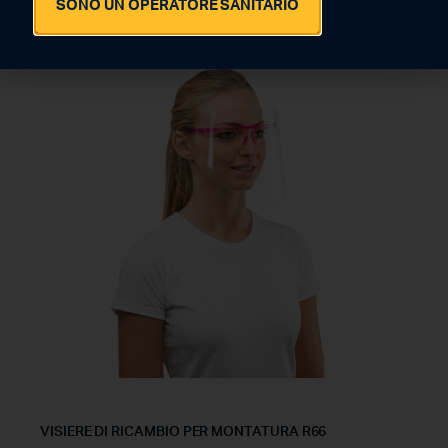
SONO UN OPERATORE SANITARIO
-18%
VISIERE DI RICAMBIO PER MONTATURA R66