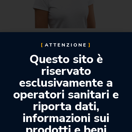
ATTENZIONE
VISIERE R66
Questo sito è
36,00
€
riservato
20,00
€
esclusivamente a
operatori sanitari e
-38%
riporta dati,
informazioni sui
prodotti e beni