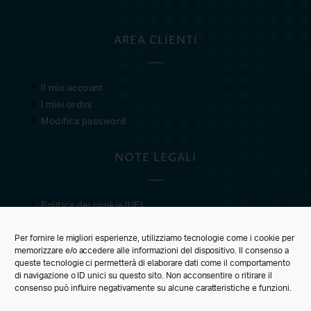
AREA CLIENTI
Il mio account
I miei ordini
Modifica password
NOTE LEGALI
Politica dei cookie (UE)
Privacy Policy
Per fornire le migliori esperienze, utilizziamo tecnologie come i cookie per
Condizioni di vendita
memorizzare e/o accedere alle informazioni del dispositivo. Il consenso a
queste tecnologie ci permetterà di elaborare dati come il comportamento
CUSTOMER CARE
di navigazione o ID unici su questo sito. Non acconsentire o ritirare il
consenso può influire negativamente su alcune caratteristiche e funzioni.