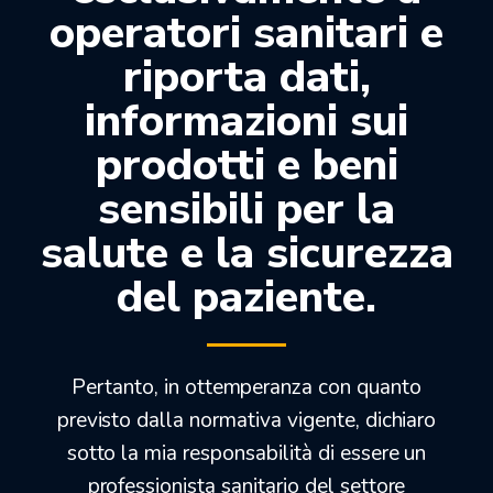
Nome
*
operatori sanitari e
riporta dati,
informazioni sui
Cognome
*
prodotti e beni
sensibili per la
Telefono
*
salute e la sicurezza
del paziente.
I tuoi dati personali verranno utilizzati per supportare la tua esperienza
su questo sito web, per gestire l'accesso al tuo account e per altri
scopi descritti nella nostra
privacy policy
.
Pertanto, in ottemperanza con quanto
Registrati
previsto dalla normativa vigente, dichiaro
sotto la mia responsabilità di essere un
professionista sanitario del settore