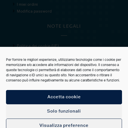
I miei ordini
Modifica password
NOTE LEGALI
Politica dei cookie (UE)
Privacy Policy
Per fornire le migliori esperienze, utilizziamo tecnologie come i cookie per
Condizioni di vendita
memorizzare e/o accedere alle informazioni del dispositivo. Il consenso a
queste tecnologie ci permetterà di elaborare dati come il comportamento
CUSTOMER CARE
di navigazione o ID unici su questo sito. Non acconsentire o ritirare il
consenso può influire negativamente su alcune caratteristiche e funzioni.
Accetta cookie
CONNECT
Solo funzionali
Visualizza preference