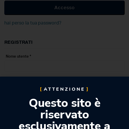
Accesso
hai perso la tua password?
REGISTRATI
Nome utente
*
Indirizzo e-mail
*
ATTENZIONE
Questo sito è
Password
*
riservato
esclusivamente a