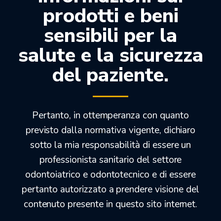
prodotti e beni
BUNSEN CON TERMOCOPPIA PER METANO O GPL
sensibili per la
salute e la sicurezza
175,00
€
133,00
€
del paziente.
Solo 2 in stock
Pertanto, in ottemperanza con quanto
previsto dalla normativa vigente, dichiaro
OFFERTEDENTALI.COM
sotto la mia responsabilità di essere un
professionista sanitario del settore
odontoiatrico e odontotecnico e di essere
pertanto autorizzato a prendere visione del
contenuto presente in questo sito internet.