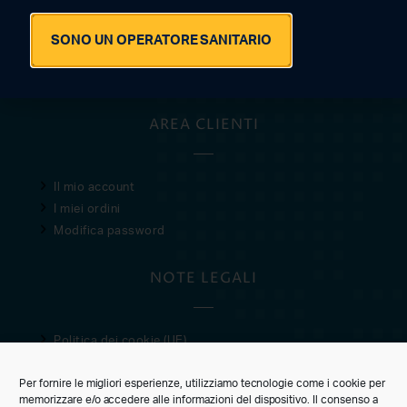
© 2021 · 2026 SAN MARCO SRL
SONO UN OPERATORE SANITARIO
P.IVA 05603920280
AREA CLIENTI
Il mio account
I miei ordini
Modifica password
NOTE LEGALI
Politica dei cookie (UE)
Privacy Policy
Per fornire le migliori esperienze, utilizziamo tecnologie come i cookie per
Condizioni di vendita
memorizzare e/o accedere alle informazioni del dispositivo. Il consenso a