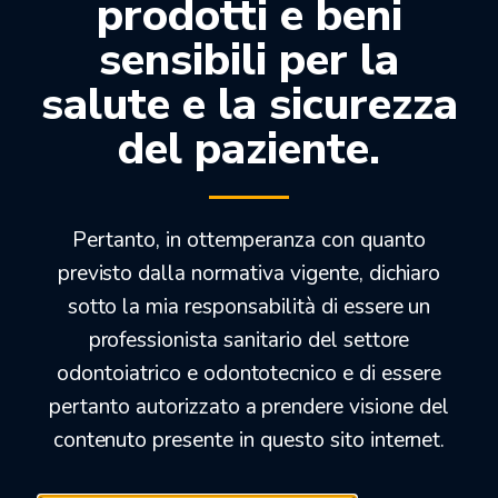
prodotti e beni
SPLINT ONE
sensibili per la
salute e la sicurezza
158,00
€
100,00
€
del paziente.
Pertanto, in ottemperanza con quanto
OFFERTEDENTALI.COM
previsto dalla normativa vigente, dichiaro
sotto la mia responsabilità di essere un
professionista sanitario del settore
odontoiatrico e odontotecnico e di essere
pertanto autorizzato a prendere visione del
contenuto presente in questo sito internet.