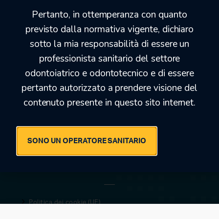
Pertanto, in ottemperanza con quanto
previsto dalla normativa vigente, dichiaro
© 2021 · 2026 SAN MARCO SRL
sotto la mia responsabilità di essere un
P.IVA 05603920280
professionista sanitario del settore
odontoiatrico e odontotecnico e di essere
AREA CLIENTI
pertanto autorizzato a prendere visione del
contenuto presente in questo sito internet.
Il mio account
I miei ordini
SONO UN OPERATORE SANITARIO
Modifica password
NOTE LEGALI
Politica dei cookie (UE)
Privacy Policy