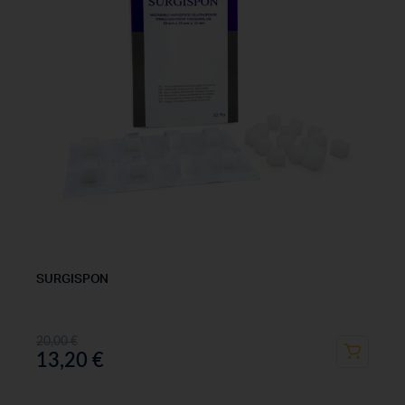
SURGISPON
20,00
€
13,20
€