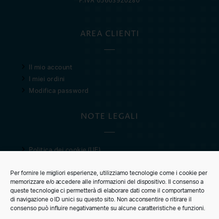
AREA CLIENTI
Il mio account
I miei ordini
Modifica password
NOTE LEGALI
Politica dei cookie (UE)
Privacy Policy
Per fornire le migliori esperienze, utilizziamo tecnologie come i cookie per
Condizioni di vendita
memorizzare e/o accedere alle informazioni del dispositivo. Il consenso a
queste tecnologie ci permetterà di elaborare dati come il comportamento
CUSTOMER CARE
di navigazione o ID unici su questo sito. Non acconsentire o ritirare il
consenso può influire negativamente su alcune caratteristiche e funzioni.