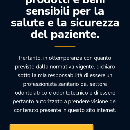
ALVEOGYL
sensibili per la
salute e la sicurezza
53,00
€
42,00
€
del paziente.
Solo 1 in stock
Pertanto, in ottemperanza con quanto
-29%
previsto dalla normativa vigente, dichiaro
sotto la mia responsabilità di essere un
professionista sanitario del settore
odontoiatrico e odontotecnico e di essere
pertanto autorizzato a prendere visione del
contenuto presente in questo sito internet.