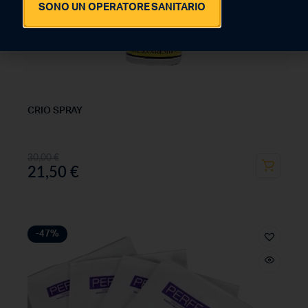
SONO UN OPERATORE SANITARIO
CRIO SPRAY
30,00
€
21,50
€
-47%