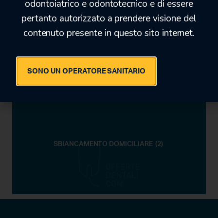
odontoiatrico e odontotecnico e di essere
pertanto autorizzato a prendere visione del
SBIANCAMENTO PROFESSIONALE
(5)
contenuto presente in questo sito internet.
SONO UN OPERATORE SANITARIO
SBIANCAMENTO DOMICILIARE
(2)