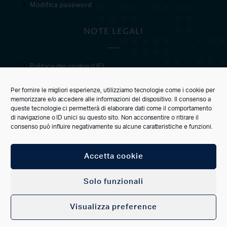
Modifica password
NOTE LEGALI
Politica dei cookie (UE)
Privacy Policy
Per fornire le migliori esperienze, utilizziamo tecnologie come i cookie per
Condizioni di vendita
memorizzare e/o accedere alle informazioni del dispositivo. Il consenso a
queste tecnologie ci permetterà di elaborare dati come il comportamento
CUSTOMER CARE
di navigazione o ID unici su questo sito. Non acconsentire o ritirare il
consenso può influire negativamente su alcune caratteristiche e funzioni.
Accetta cookie
CONNECT
Solo funzionali
Visualizza preference
ACCOUNT
FAVORITI
CERCA
CATEGORIE