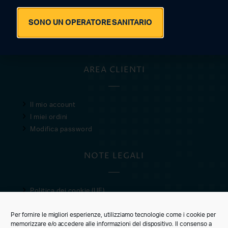
© 2021 · 2026 SAN MARCO SRL
SONO UN OPERATORE SANITARIO
P.IVA 05603920280
AREA CLIENTI
Il mio account
I miei ordini
Modifica password
NOTE LEGALI
Politica dei cookie (UE)
Privacy Policy
Per fornire le migliori esperienze, utilizziamo tecnologie come i cookie per
Condizioni di vendita
memorizzare e/o accedere alle informazioni del dispositivo. Il consenso a