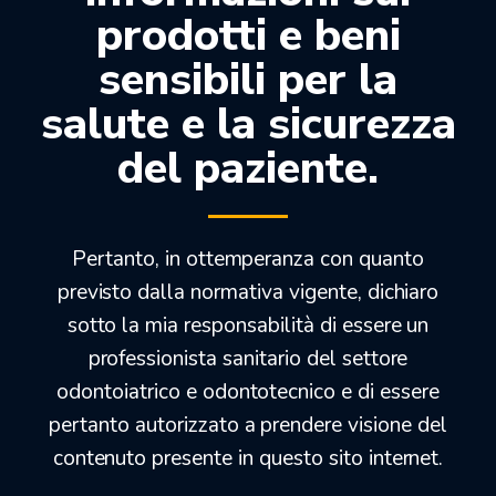
prodotti e beni
PIETRE MONTATE PER CERAMICA
sensibili per la
salute e la sicurezza
17,87
€
14,23
€
del paziente.
Solo 5 in stock
Pertanto, in ottemperanza con quanto
previsto dalla normativa vigente, dichiaro
OFFERTEDENTALI.COM
sotto la mia responsabilità di essere un
professionista sanitario del settore
odontoiatrico e odontotecnico e di essere
pertanto autorizzato a prendere visione del
contenuto presente in questo sito internet.