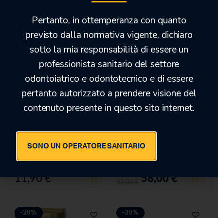
Prodotti correlati
Pertanto, in ottemperanza con quanto
previsto dalla normativa vigente, dichiaro
-31%
sotto la mia responsabilità di essere un
professionista sanitario del settore
odontoiatrico e odontotecnico e di essere
pertanto autorizzato a prendere visione del
contenuto presente in questo sito internet.
ELITE MODEL FAST LIGHT
ORTHOWHITE
SONO UN OPERATORE SANITARIO
CREAM 3 KG
11,90
€
58,00
€
83,00
€
-28%
-39%