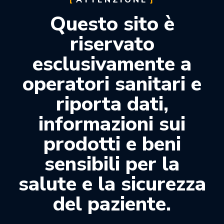
ATTENZIONE
Resina acrilica (PMMA) termopolimerizzante ad
Questo sito è
alto peso molecolare. Indicata per realizzare
protesi mobile totale, parziale, combinata e
riservato
ribasature.
Caratteristiche:
esclusivamente a
• Elevata resistenza meccanica
operatori sanitari e
• Ottimo effetto estetico
riporta dati,
• Stabilità cromatica e dimensionale
informazioni sui
• Il lungo periodo di plasticità (1 ora) permette la
prodotti e beni
zeppatura sequenziale di diverse protesi
sensibili per la
Colore: V3 (rosa venato)
salute e la sicurezza
Confezione: 1kg.
del paziente.