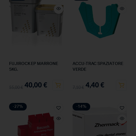
FUJIROCK EP MARRONE
ACCU-TRAC SPAZIATORE
5KG.
VERDE
40,00
€
4,40
€
55,00
€
7,10
€
-27%
-14%