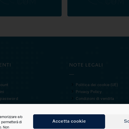
ENTI
NOTE LEGALI
count
Politica dei cookie (UE)
ini
Privacy Policy
 password
Condizioni di vendita
memorizzare e/o
Accetta cookie
So
i permetterà di
o. Non