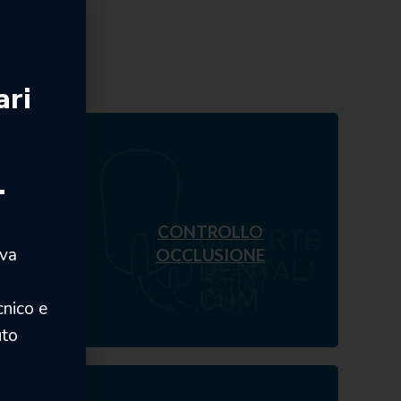
ari
.
CONTROLLO
iva
OCCLUSIONE
cnico e
uto