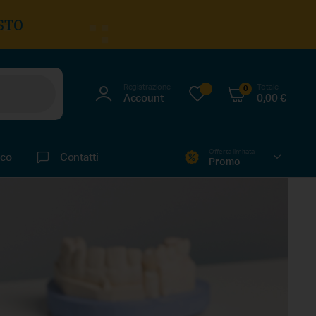
STO
Registrazione
Totale
0
Account
0,00
€
Offerta limitata
ico
Contatti
Promo