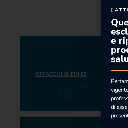
ATT
Que
esc
e ri
prod
salu
ATTACCHI RHEIN 83
Pertan
vigente
profess
di esse
present