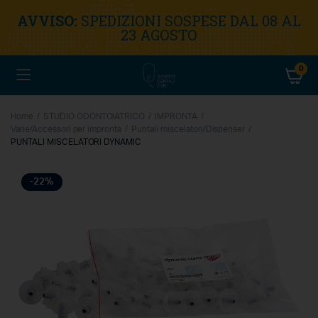
AVVISO:
SPEDIZIONI SOSPESE DAL 08 AL
23 AGOSTO
0
Home
STUDIO ODONTOIATRICO
IMPRONTA
Varie/Accessori per impronta
Puntali miscelatori/Dispenser
PUNTALI MISCELATORI DYNAMIC
-22%