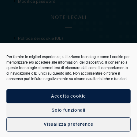
Modifica password
NOTE LEGALI
Politica dei cookie (UE)
Privacy Policy
Condizioni di vendita
Per fornire le migliori esperienze, utilizziamo tecnologie come i cookie per
memorizzare e/o accedere alle informazioni del dispositivo. Il consenso a
CUSTOMER CARE
queste tecnologie ci permetterà di elaborare dati come il comportamento
di navigazione o ID unici su questo sito. Non acconsentire o ritirare il
consenso può influire negativamente su alcune caratteristiche e funzioni.
Accetta cookie
CONNECT
Solo funzionali
Visualizza preference
ACCOUNT
FAVORITI
CERCA
CATEGORIE