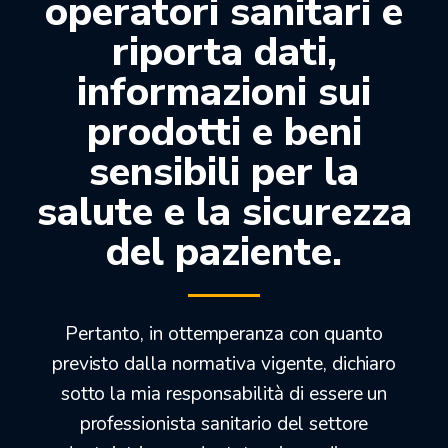
operatori sanitari e
Confezione: 50pz.
riporta dati,
informazioni sui
Prodotti correlati
prodotti e beni
sensibili per la
-41%
-26%
salute e la sicurezza
del paziente.
Pertanto, in ottemperanza con quanto
previsto dalla normativa vigente, dichiaro
sotto la mia responsabilità di essere un
ELITE HD+LIGHT BODY
IMPREGUM F
professionista sanitario del settore
FAST SETTING