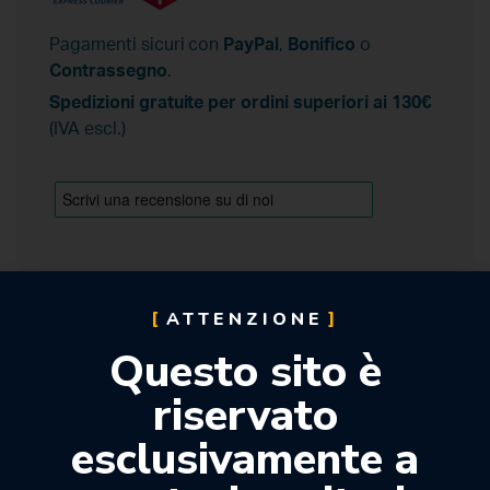
Pagamenti sicuri con
PayPal
,
Bonifico
o
Contrassegno
.
Spedizioni gratuite per ordini superiori ai 130€
(IVA escl.)
ATTENZIONE
Questo sito è
Descrizione
riservato
Puntali di miscelazione dinamico-statici per
esclusivamente a
Modulmix.