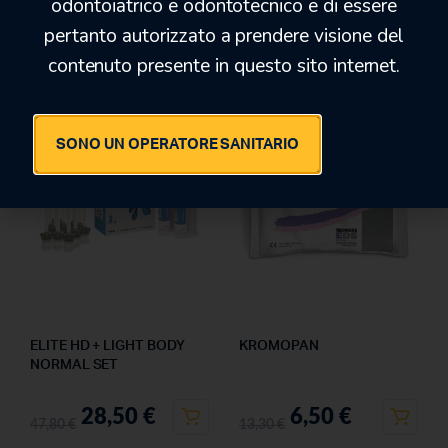
odontoiatrico e odontotecnico e di essere
28,50
€
pertanto autorizzato a prendere visione del
174,00
€
47,80
€
129,90
€
contenuto presente in questo sito internet.
-41%
-52%
SONO UN OPERATORE SANITARIO
ELITE HD + LIGHT BODY
KROMOPAN
NORMAL SET
28,50
€
6,50
€
47,80
€
13,30
€