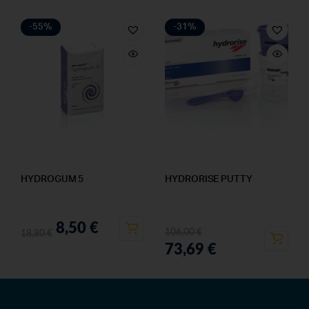
-55%
-31%
HYDROGUM 5
HYDRORISE PUTTY
8,50
€
106,00
€
18,80
€
73,69
€