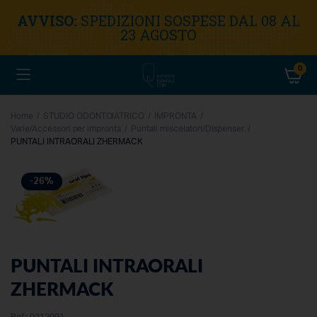
AVVISO:
SPEDIZIONI SOSPESE DAL 08 AL
23 AGOSTO
0
Home
STUDIO ODONTOIATRICO
IMPRONTA
Varie/Accessori per impronta
Puntali miscelatori/Dispenser
PUNTALI INTRAORALI ZHERMACK
-26%
PUNTALI INTRAORALI
ZHERMACK
Ref.:
0212091