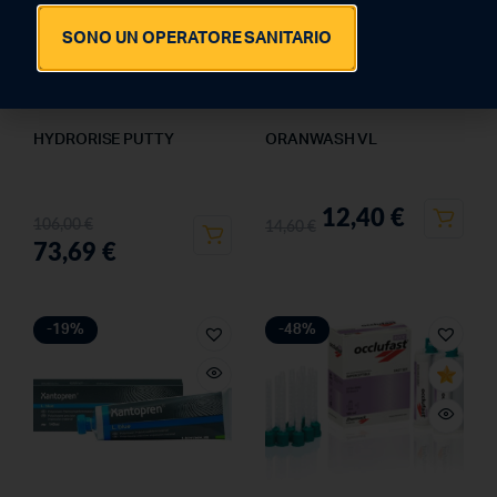
SONO UN OPERATORE SANITARIO
HYDRORISE PUTTY
ORANWASH VL
12,40
€
106,00
€
14,60
€
73,69
€
-19%
-48%