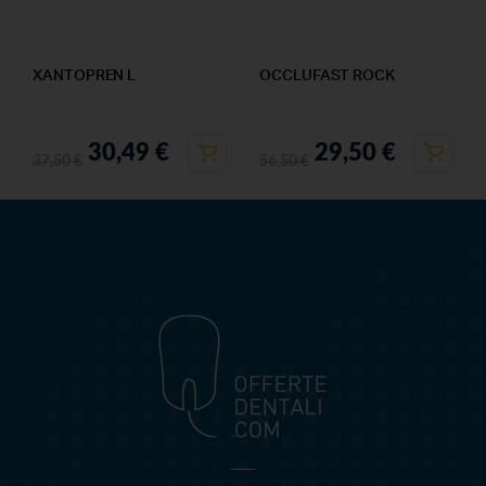
XANTOPREN L
OCCLUFAST ROCK
30,49
€
29,50
€
37,50
€
56,50
€
OFFERTEDENTALI.COM