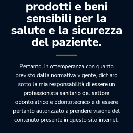
prodotti e beni
sensibili per la
salute e la sicurezza
del paziente.
ATTIVATORE UNIVERSALE
ELITE HD+ PUTTY SOFT
Pertanto, in ottemperanza con quanto
PER OPTOSIL/XANTOPREN
NORMAL
previsto dalla normativa vigente, dichiaro
PASTA
sotto la mia responsabilità di essere un
24,90
€
39,90
€
31,00
€
72,00
€
professionista sanitario del settore
odontoiatrico e odontotecnico e di essere
-31%
-16%
pertanto autorizzato a prendere visione del
contenuto presente in questo sito internet.