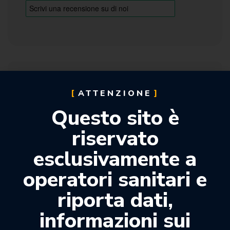
Descrizione
ATTENZIONE
Questo sito è
Oral Tips Gialli.
riservato
Confezione: 48pz.
esclusivamente a
operatori sanitari e
Prodotti correlati
riporta dati,
informazioni sui
-20%
-45%