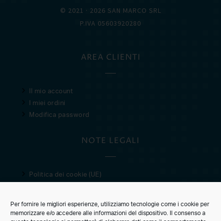
© 2021 · 2026 SAN MARCO SRL
P.IVA 05603920280
AREA CLIENTI
Il mio account
I miei ordini
Modifica password
NOTE LEGALI
Politica dei cookie (UE)
Privacy Policy
Condizioni di vendita
Per fornire le migliori esperienze, utilizziamo tecnologie come i cookie per
memorizzare e/o accedere alle informazioni del dispositivo. Il consenso a