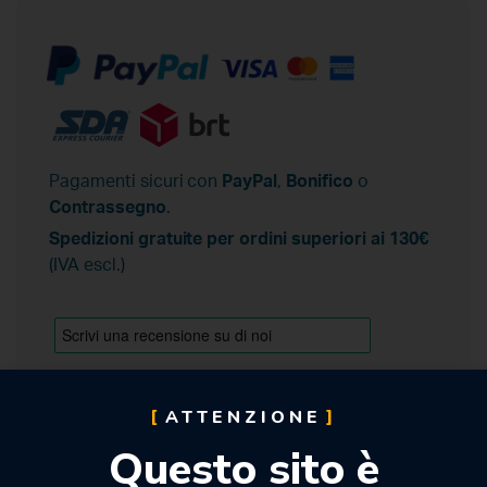
Pagamenti sicuri con
PayPal
,
Bonifico
o
Contrassegno
.
Spedizioni gratuite per ordini superiori ai 130€
(IVA escl.)
ATTENZIONE
Questo sito è