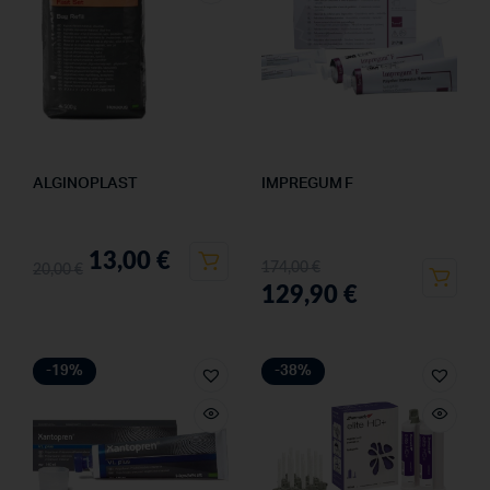
ALGINOPLAST
IMPREGUM F
13,00
€
174,00
€
20,00
€
129,90
€
-19%
-38%