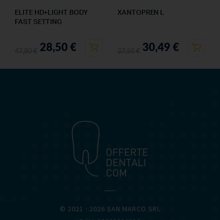
ELITE HD+LIGHT BODY
XANTOPREN L
FAST SETTING
28,50
€
30,49
€
47,80
€
37,50
€
OFFERTEDENTALI.COM
© 2021 · 2026 SAN MARCO SRL