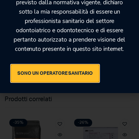
previsto dalla normativa vigente, dichiaro
Massima precisione nella riproduzione dei
dettagli
sotto la mia responsabilità di essere un
Elevata resistenza alla lacerazione
professionista sanitario del settore
Eccellente recupero elastico
odontoiatrico e odontotecnico e di essere
Elevata stabilità dimensionale
pertanto autorizzato a prendere visione del
Pigmenti opacizzati per una migliore lettura dei
dettagli
contenuto presente in questo sito internet.
Possibilità di colare il modello immediatamente
2 x 50ml cartucce (Base + Catalyst) + 12 puntali
di miscelazione gialli
SONO UN OPERATORE SANITARIO
Prodotti correlati
-35%
-26%