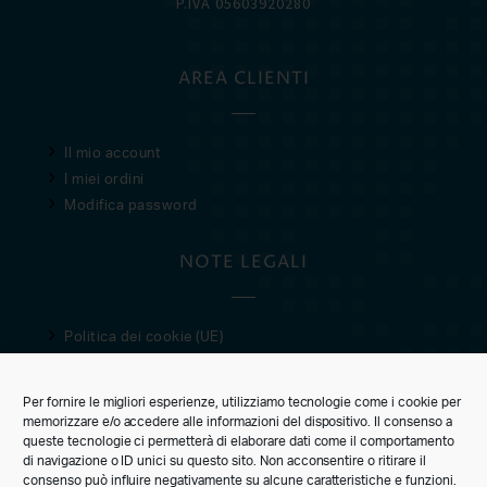
P.IVA 05603920280
AREA CLIENTI
Il mio account
I miei ordini
Modifica password
NOTE LEGALI
Politica dei cookie (UE)
Privacy Policy
Condizioni di vendita
Per fornire le migliori esperienze, utilizziamo tecnologie come i cookie per
memorizzare e/o accedere alle informazioni del dispositivo. Il consenso a
CUSTOMER CARE
queste tecnologie ci permetterà di elaborare dati come il comportamento
di navigazione o ID unici su questo sito. Non acconsentire o ritirare il
consenso può influire negativamente su alcune caratteristiche e funzioni.