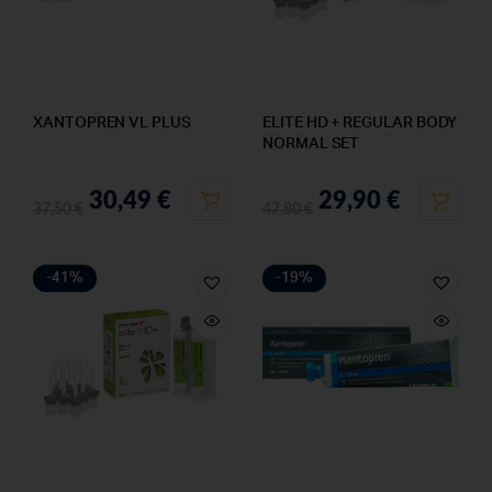
XANTOPREN VL PLUS
ELITE HD + REGULAR BODY
NORMAL SET
30,49
€
29,90
€
37,50
€
47,80
€
-41%
-19%