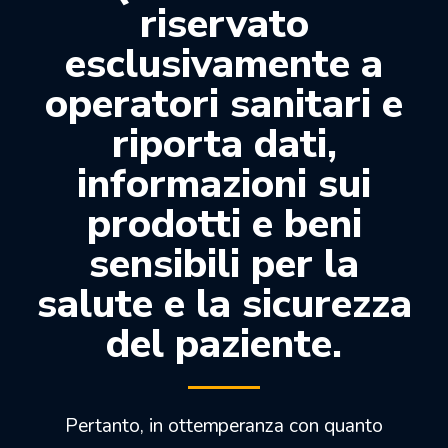
riservato
Descrizione
esclusivamente a
Silicone-A idrofilo a bassa viscosità per protesi
operatori sanitari e
fissa. Tecnica a doppia impronta o simultanea a
due viscosità.
riporta dati,
Caratteristiche:
informazioni sui
Rapporto di miscelazione 1:1
prodotti e beni
Idrofilia
Tissotropia
sensibili per la
Rapporto ideale tra tempo di lavorazione e
salute e la sicurezza
tempo di indurimento (effetto Snap-set):
Lungo tempo di lavorazione
del paziente.
Minor tempo di permanenza nel cavo orale
Biocompatibilità
Colore azzurro
Pertanto, in ottemperanza con quanto
Vantaggi: