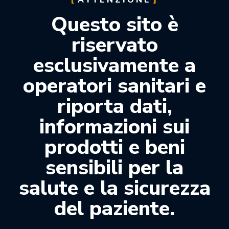
ATTENZIONE
Descrizione
Questo sito è
riservato
Adesivo smalto-dentinale di ultima generazione
esclusivamente a
indicato per tutte le classi di restauro diretto.
operatori sanitari e
Vantaggi:
• Elevata adesione e durata nel tempo.
riporta dati,
• Facile infiltrazione nei tubuli dentinali. Riduce il
rischio di sensibilità.
informazioni sui
• Compatibile con tutti i restauri
prodotti e beni
fotopolimerizzabili.
• Risparmio di tempo e facile da usare.
sensibili per la
Confezione
: flacone 5ml.
salute e la sicurezza
SCADENZA:
13/04/2026
del paziente.