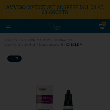
AVVISO:
SPEDIZIONI SOSPESE DAL 08 AL
23 AGOSTO
0
Home
STUDIO ODONTOIATRICO
OTTURAZIONE
Adesivi smalto-dentinali
Monocomponenti
DX BOND V
-35%