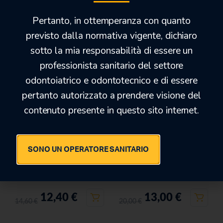
Prodotti correlati
Pertanto, in ottemperanza con quanto
previsto dalla normativa vigente, dichiaro
sotto la mia responsabilità di essere un
-16%
-35%
professionista sanitario del settore
odontoiatrico e odontotecnico e di essere
pertanto autorizzato a prendere visione del
contenuto presente in questo sito internet.
SONO UN OPERATORE SANITARIO
ORANWASH L
ALGINOPLAST
12,40
€
13,00
€
14,60
€
20,00
€