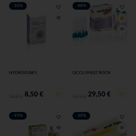
-55%
-48%
HYDROGUM 5
OCCLUFAST ROCK
8,50
€
29,50
€
18,80
€
56,50
€
-41%
-26%