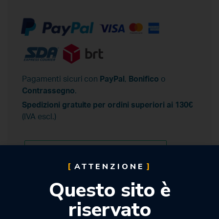
Pagamenti sicuri con
PayPal
,
Bonifico
o
Contrassegno
.
Spedizioni gratuite per ordini superiori ai 130€
(IVA escl.)
ATTENZIONE
Questo sito è
riservato