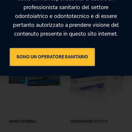
professionista sanitario del settore
odontoiatrico e odontotecnico e di essere
KROMOPAN
HYDRORISE LIGHT
NORMAL
pertanto autorizzato a prendere visione del
contenuto presente in questo sito internet.
6,50
€
43,00
€
13,30
€
63,50
€
SONO UN OPERATORE SANITARIO
-19%
-31%
XANTOPREN L
HYDRORISE PUTTY