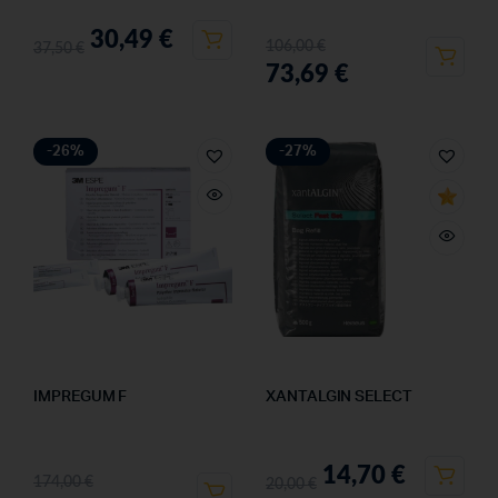
30,49
€
106,00
€
37,50
€
73,69
€
-26%
-27%
IMPREGUM F
XANTALGIN SELECT
14,70
€
174,00
€
20,00
€