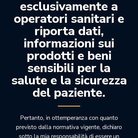
Descrizione
esclusivamente a
operatori sanitari e
Attacco rapido NSK a 6 fori in fibra ottica.
riporta dati,
Confezione:
1pz.
informazioni sui
prodotti e beni
Prodotti correlati
sensibili per la
salute e la sicurezza
-52%
-33%
del paziente.
Pertanto, in ottemperanza con quanto
previsto dalla normativa vigente, dichiaro
sotto la mia responsabilità di essere un