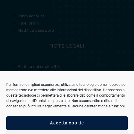
Il mio account
I miei ordini
Modifica password
NOTE LEGALI
Politica dei cookie (UE)
Privacy Policy
Condizioni di vendita
Per fornire le migliori esperienze, utilizziamo tecnologie come i cookie per
memorizzare e/o accedere alle informazioni del dispositivo. Il consenso a
CUSTOMER CARE
queste tecnologie ci permetterà di elaborare dati come il comportamento
di navigazione o ID unici su questo sito. Non acconsentire o ritirare il
consenso può influire negativamente su alcune caratteristiche e funzioni.
Accetta cookie
CONNECT