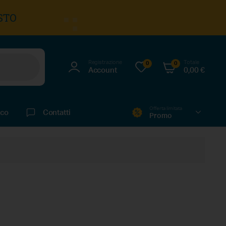
STO
Registrazione
Totale
0
0
Account
0,00
€
Offerta limitata
ico
Contatti
Promo