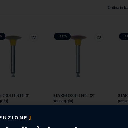
Ordina in b
%
-21%
-2
LOSS LENTE (3°
STARGLOSS LENTE (2°
STAR
gio)
passaggio)
passa
€
55,64
€
55,6
ENZIONE
41
€
44,41
€
44