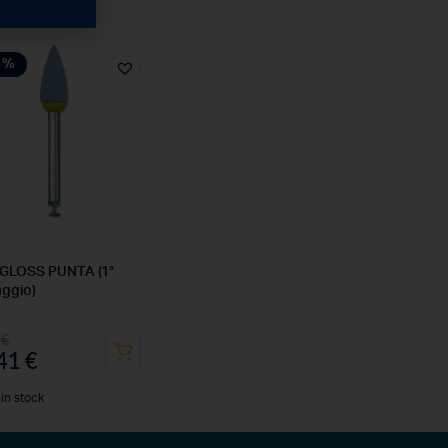
1%
GLOSS PUNTA (1°
ggio)
4
€
,41
€
 in stock