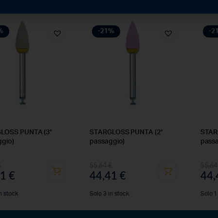
%
-21%
-2
LOSS PUNTA (3°
STARGLOSS PUNTA (2°
STAR
gio)
passaggio)
passa
€
55,64
€
55,6
41
€
44,41
€
44
n stock
Solo 3 in stock
Solo 1