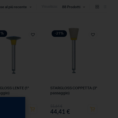
Visualizza:
ase al più recente
88 Prodotti
1%
-21%
GLOSS LENTE (1°
STARGLOSS COPPETTA (3°
ggio)
passaggio)
4
€
55,64
€
,41
€
44,41
€