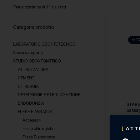
Visualizzazione di 11 risultati
Categorie prodotto
-21
LABORATORIO ODONTOTECNICO
Senza categoria
STUDIO ODONTOIATRICO
ATTREZZATURA
CEMENTI
CHIRURGIA
DETERSIONE E STERILIZZAZIONE
ENDODONZIA
STARG
passag
FRESE E ABRASIVI
Accessori
55,64
ATT
Frese chirurgiche
44,
Frese Diamantate