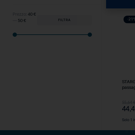
Prezzo:
40 €
-21
FILTRA
—
50 €
STARG
passag
55,64
44,
Solo 1 i