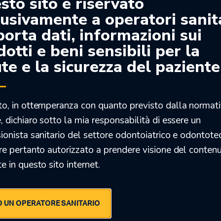
sto sito è riservato
n stock
Solo 2 in stock
Solo 2
lusivamente a operatori sanit
porta dati, informazioni sui
otti e beni sensibili per la
%
-21%
-2
te e la sicurezza del paziente
to, in ottemperanza con quanto previsto dalla normat
, dichiaro sotto la mia responsabilità di essere un
ionista sanitario del settore odontoiatrico e odontote
re pertanto autorizzato a prendere visione del conten
LOSS COPPETTA (2°
STARGLOSS COPPETTA (1°
STAR
gio)
passaggio)
passa
e in questo sito internet.
€
55,64
€
55,6
41
€
44,41
€
44
 UN OPERATORE SANITARIO
n stock
Solo 2 in stock