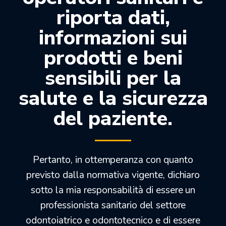
riporta dati,
Procedura per restauro diretto:
informazioni sui
1. Preparazione della cavità
– Restauri anteriori: utilizzare tecniche
prodotti e beni
convenzionali per le cavità di classe III, IV e V.
sensibili per la
– Restauri posteriori: preparare adeguatamente
la cavità; arrotondare angoli vivi ed eliminare
salute e la sicurezza
eventuali residui come amalgama o materiali
che interferiscono con la polimerizzazione.
del paziente.
2. Protezione della polpa. In caso di esposizione
pulpare, applicare una piccola
quantità di idrossido di calcio sull’area
interessata se
Pertanto, in ottemperanza con quanto
necessario.
previsto dalla normativa vigente, dichiaro
3. Posizionamento della matrice
sotto la mia responsabilità di essere un
– Restauri anteriori: utilizzare strisce di Mylar o
corone
professionista sanitario del settore
preformate per ottimizzare l’applicazione dei
odontoiatrico e odontotecnico e di essere