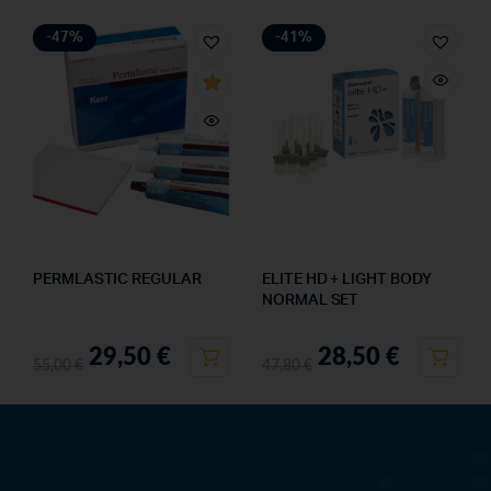
-47%
-41%
PERMLASTIC REGULAR
ELITE HD + LIGHT BODY
NORMAL SET
29,50
€
28,50
€
55,00
€
47,80
€
OFFERTEDENTALI.COM