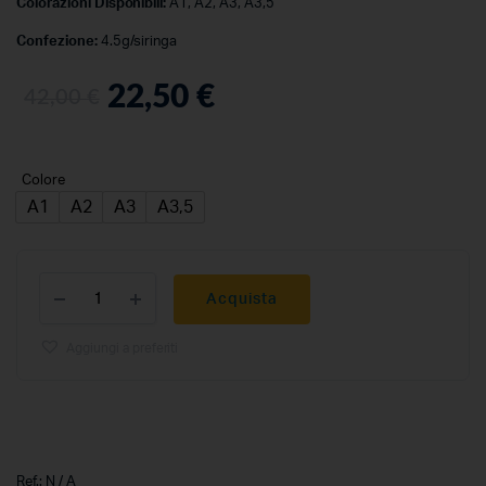
Colorazioni Disponibili:
A1, A2, A3, A3,5
Confezione:
4.5g/siringa
22,50
€
42,00
€
Colore
A1
A2
A3
A3,5
Acquista
Aggiungi a preferiti
Ref.:
N / A