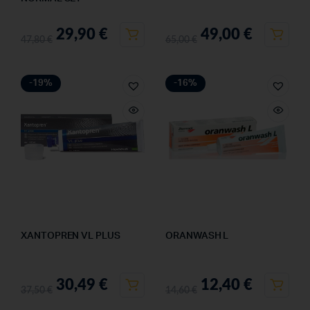
29,90
€
49,00
€
47,80
€
65,00
€
-19%
-16%
XANTOPREN VL PLUS
ORANWASH L
30,49
€
12,40
€
37,50
€
14,60
€