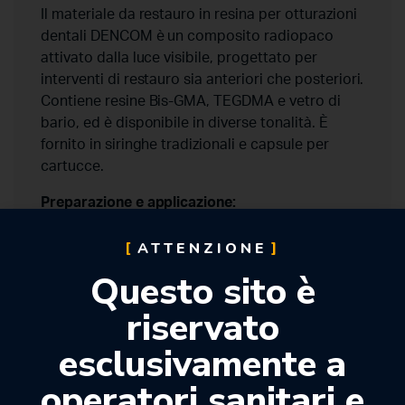
Il materiale da restauro in resina per otturazioni
dentali DENCOM è un composito radiopaco
attivato dalla luce visibile, progettato per
interventi di restauro sia anteriori che posteriori.
Contiene resine Bis-GMA, TEGDMA e vetro di
bario, ed è disponibile in diverse tonalità. È
fornito in siringhe tradizionali e capsule per
cartucce.
Preparazione e applicazione:
1. Profilassi – Pulire i denti con pomice e acqua
ATTENZIONE
per eliminare le macchie superficiali.
Questo sito è
2. Scelta del colore – Selezionare la tonalità
corrispondente ai criteri VITAPAN prima di
riservato
isolare il dente.
esclusivamente a
3. Isolamento – Preferibilmente utilizzare una
diga di gomma; alternativamente impiegare rulli
operatori sanitari e
di cotone e aspiratori.