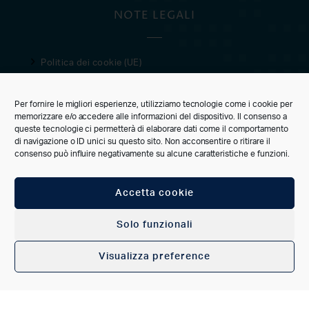
NOTE LEGALI
Politica dei cookie (UE)
Privacy Policy
Condizioni di vendita
Per fornire le migliori esperienze, utilizziamo tecnologie come i cookie per
memorizzare e/o accedere alle informazioni del dispositivo. Il consenso a
CUSTOMER CARE
queste tecnologie ci permetterà di elaborare dati come il comportamento
di navigazione o ID unici su questo sito. Non acconsentire o ritirare il
consenso può influire negativamente su alcune caratteristiche e funzioni.
Accetta cookie
CONNECT
Solo funzionali
Visualizza preference
ACCOUNT
FAVORITI
CERCA
CATEGORIE