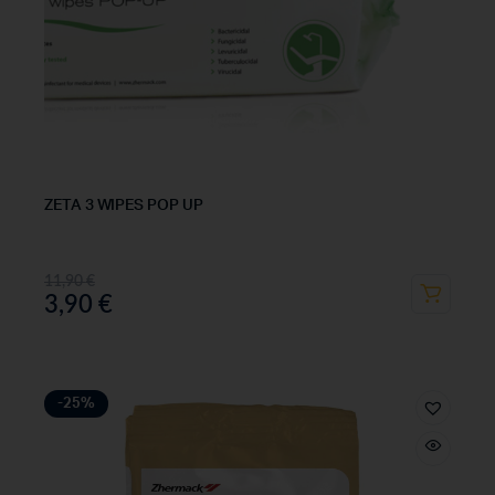
ZETA 3 WIPES POP UP
11,90
€
3,90
€
-25%