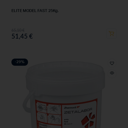
ELITE MODEL FAST 25Kg.
65,10
€
51,45
€
-29%