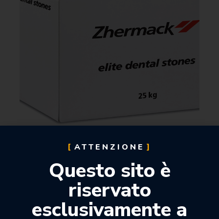
ATTENZIONE
Questo sito è
ELITE STONE
riservato
a partire da:
esclusivamente a
87,68
€