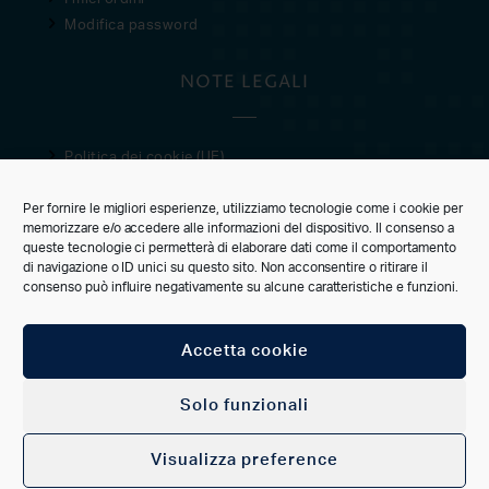
Modifica password
NOTE LEGALI
Politica dei cookie (UE)
Privacy Policy
Per fornire le migliori esperienze, utilizziamo tecnologie come i cookie per
Condizioni di vendita
memorizzare e/o accedere alle informazioni del dispositivo. Il consenso a
queste tecnologie ci permetterà di elaborare dati come il comportamento
CUSTOMER CARE
di navigazione o ID unici su questo sito. Non acconsentire o ritirare il
consenso può influire negativamente su alcune caratteristiche e funzioni.
Accetta cookie
CONNECT
Solo funzionali
Visualizza preference