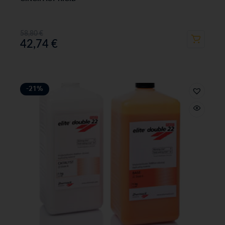
58,80
€
42,74
€
-21%