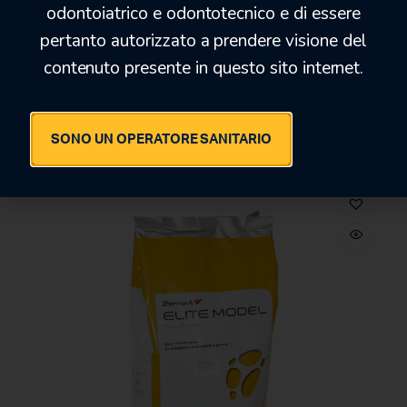
odontoiatrico e odontotecnico e di essere
ELITE ARTI
pertanto autorizzato a prendere visione del
contenuto presente in questo sito internet.
a partire da:
11,70
€
SONO UN OPERATORE SANITARIO