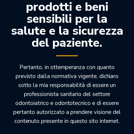
prodotti e beni
MICROMOTORE PRIME SENSE A7
sensibili per la
salute e la sicurezza
900,00
€
590,00
€
del paziente.
Solo 4 in stock
Pertanto, in ottemperanza con quanto
previsto dalla normativa vigente, dichiaro
OFFERTEDENTALI.COM
sotto la mia responsabilità di essere un
professionista sanitario del settore
odontoiatrico e odontotecnico e di essere
pertanto autorizzato a prendere visione del
contenuto presente in questo sito internet.