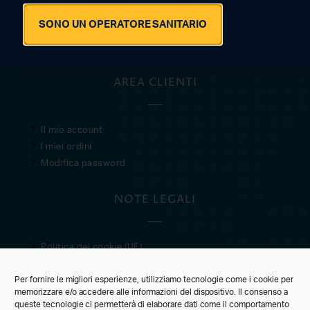
© 2021 · 2026 SAN MARCO SRL
SONO UN OPERATORE SANITARIO
P.IVA 05603920280
AREA CLIENTI
Il mio account
I miei ordini
Modifica password
NOTE LEGALI
Politica dei cookie (UE)
Privacy Policy
Per fornire le migliori esperienze, utilizziamo tecnologie come i cookie per
Condizioni di vendita
memorizzare e/o accedere alle informazioni del dispositivo. Il consenso a
queste tecnologie ci permetterà di elaborare dati come il comportamento