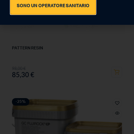
SONO UN OPERATORE SANITARIO
PATTERN RESIN
98,00
€
85,30
€
-25%