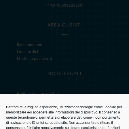
P.IVA 05603920280
AREA CLIENTI
Il mio account
I miei ordini
Modifica password
NOTE LEGALI
Politica dei cookie (UE)
Privacy Policy
Per fornire le migliori esperienze, utilizziamo tecnologie come i cookie per
Condizioni di vendita
memorizzare e/o accedere alle informazioni del dispositivo. Il consenso a
queste tecnologie ci permetterà di elaborare dati come il comportamento
CUSTOMER CARE
di navigazione o ID unici su questo sito. Non acconsentire o ritirare il
consenso può influire negativamente su alcune caratteristiche e funzioni.