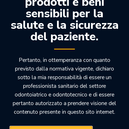
prodotti e beni
FUJIROCK EP PREMIUM GIALLO 11KG.
sensibili per la
salute e la sicurezza
85,00
€
65,00
€
del paziente.
-13%
Pertanto, in ottemperanza con quanto
previsto dalla normativa vigente, dichiaro
sotto la mia responsabilità di essere un
professionista sanitario del settore
odontoiatrico e odontotecnico e di essere
pertanto autorizzato a prendere visione del
contenuto presente in questo sito internet.