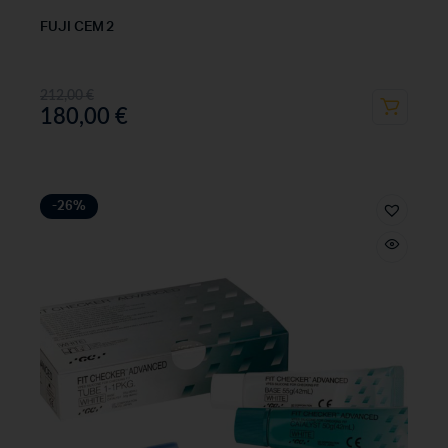
FUJI CEM 2
212,00
€
180,00
€
-26%