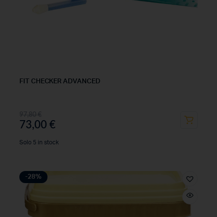
FIT CHECKER ADVANCED
97,80
€
73,00
€
Solo 5 in stock
-28%