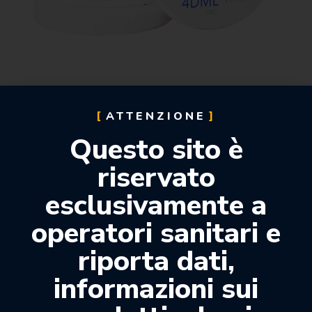
ATTENZIONE
DISCHI ZIRCONIO 4D PRO
Questo sito è
riservato
a partire da:
100,00
€
esclusivamente a
operatori sanitari e
-47%
riporta dati,
SUPER OFFERTA
informazioni sui