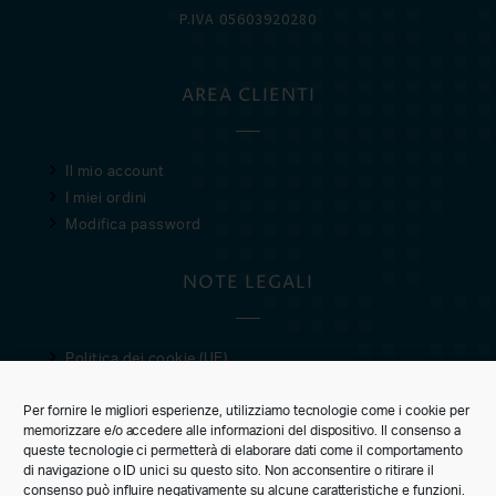
P.IVA 05603920280
AREA CLIENTI
Il mio account
I miei ordini
Modifica password
NOTE LEGALI
Politica dei cookie (UE)
Privacy Policy
Per fornire le migliori esperienze, utilizziamo tecnologie come i cookie per
Condizioni di vendita
memorizzare e/o accedere alle informazioni del dispositivo. Il consenso a
queste tecnologie ci permetterà di elaborare dati come il comportamento
CUSTOMER CARE
di navigazione o ID unici su questo sito. Non acconsentire o ritirare il
consenso può influire negativamente su alcune caratteristiche e funzioni.