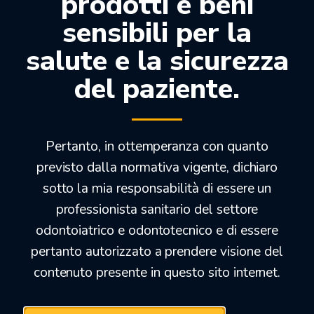
prodotti e beni
sensibili per la
salute e la sicurezza
del paziente.
Pertanto, in ottemperanza con quanto
previsto dalla normativa vigente, dichiaro
sotto la mia responsabilità di essere un
professionista sanitario del settore
DISCHI MULTILAYER
odontoiatrico e odontotecnico e di essere
pertanto autorizzato a prendere visione del
contenuto presente in questo sito internet.
a partire da:
80,00
€