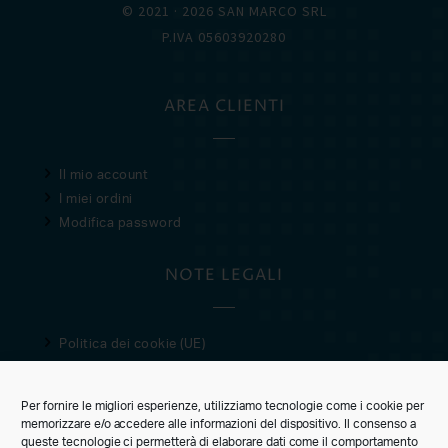
© 2021 · 2026 SAN MARCO SRL
P.IVA 05603920280
AREA CLIENTI
Il mio account
I miei ordini
Modifica password
NOTE LEGALI
Politica dei cookie (UE)
Privacy Policy
Condizioni di vendita
Per fornire le migliori esperienze, utilizziamo tecnologie come i cookie per
memorizzare e/o accedere alle informazioni del dispositivo. Il consenso a
CUSTOMER CARE
queste tecnologie ci permetterà di elaborare dati come il comportamento