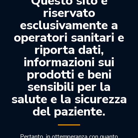
Questo sito è
riservato
Descrizione
esclusivamente a
operatori sanitari e
Manipolo per Micromotore Prime 50EI.
riporta dati,
Si intende esclusivamente solo il Manipolo
senza il Motore come da immagine
informazioni sui
Confezione
: 1pz.
prodotti e beni
sensibili per la
salute e la sicurezza
Prodotti correlati
del paziente.
-27%
-21%
Pertanto, in ottemperanza con quanto