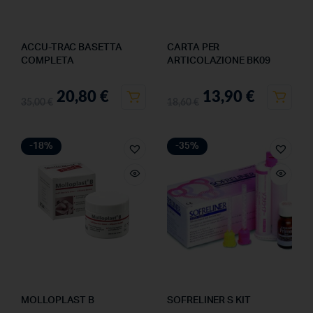
ACCU-TRAC BASETTA
CARTA PER
COMPLETA
ARTICOLAZIONE BK09
20,80
€
13,90
€
35,00
€
18,60
€
-18%
-35%
MOLLOPLAST B
SOFRELINER S KIT