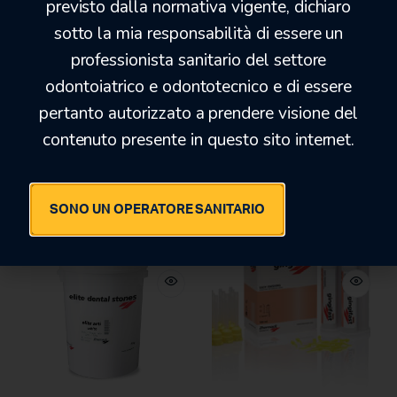
previsto dalla normativa vigente, dichiaro
sotto la mia responsabilità di essere un
professionista sanitario del settore
odontoiatrico e odontotecnico e di essere
pertanto autorizzato a prendere visione del
PRIMO ADESIVO per
ACCU-TRAC BASETTA
contenuto presente in questo sito internet.
MOLLOPLAST
COMPLETA
24,42
€
20,80
€
28,50
€
35,00
€
SONO UN OPERATORE SANITARIO
-14%
-28%