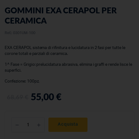
GOMMINI EXA CERAPOL PER
CERAMICA
Ref.:
0301UM-100
EXA CERAPOL sistema di rifinitura e lucidatura in 2 fasi per tutte le
corone totali e parziali di ceramica.
1^ Fase = Grigio: prelucidatura abrasiva, elimina i graffi e rende lisce le
superfici.
Confezione: 100pz.
55,00
€
68,69
€
Acquista