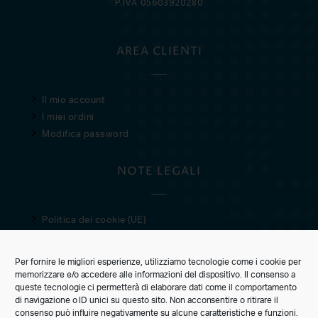
P.IVA 05603920280
AREA CLIENTI
Il mio account
I miei ordini
Modifica password
NOTE LEGALI
Politica dei cookie (UE)
Privacy Policy
Condizioni di vendita
Per fornire le migliori esperienze, utilizziamo tecnologie come i cookie per
memorizzare e/o accedere alle informazioni del dispositivo. Il consenso a
CUSTOMER CARE
queste tecnologie ci permetterà di elaborare dati come il comportamento
di navigazione o ID unici su questo sito. Non acconsentire o ritirare il
consenso può influire negativamente su alcune caratteristiche e funzioni.