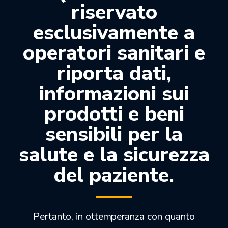
riservato
EXA CERAPOL sistema di rifinitura e lucidatura
esclusivamente a
in 2 fasi per tutte le corone totali e parziali di
operatori sanitari e
ceramica.
riporta dati,
1^ Fase = Grigio: prelucidatura abrasiva, elimina
i graffi e rende lisce le superfici.
informazioni sui
Confezione: 100pz.
prodotti e beni
sensibili per la
salute e la sicurezza
Prodotti correlati
del paziente.
-15%
-41%
Pertanto, in ottemperanza con quanto