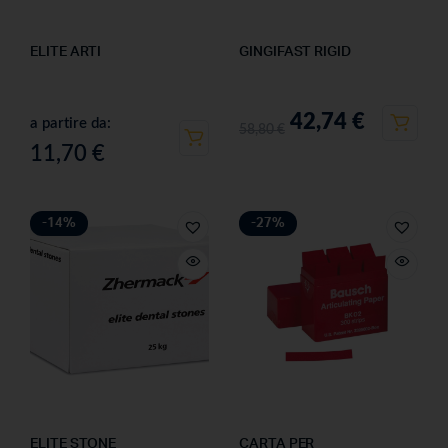
ELITE ARTI
GINGIFAST RIGID
42,74
€
a partire da:
58,80
€
11,70
€
-14%
-27%
ELITE STONE
CARTA PER