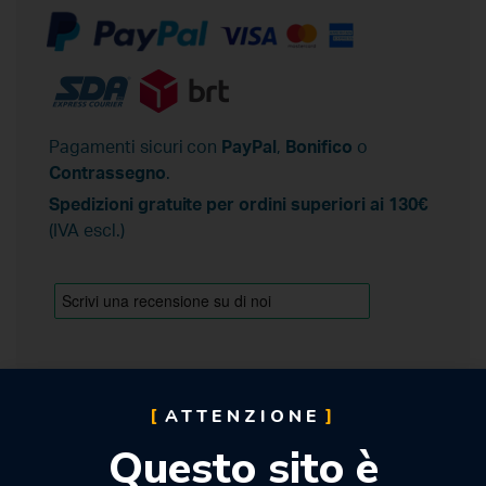
Pagamenti sicuri con
PayPal
,
Bonifico
o
Contrassegno
.
Spedizioni gratuite per ordini superiori ai 130€
(IVA escl.)
ATTENZIONE
Questo sito è
Descrizione