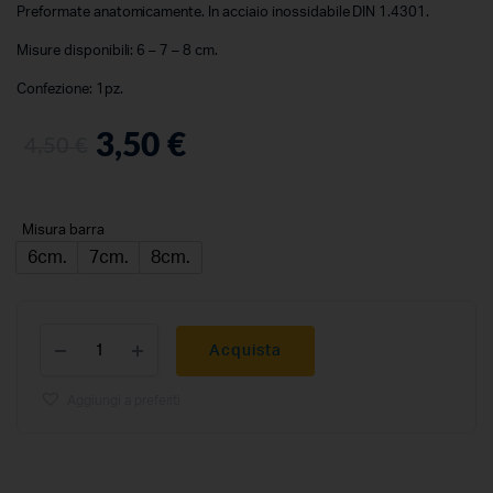
Preformate anatomicamente. In acciaio inossidabile DIN 1.4301.
Misure disponibili: 6 – 7 – 8 cm.
Confezione: 1pz.
3,50
€
4,50
€
Misura barra
6cm.
7cm.
8cm.
Acquista
Aggiungi a preferiti