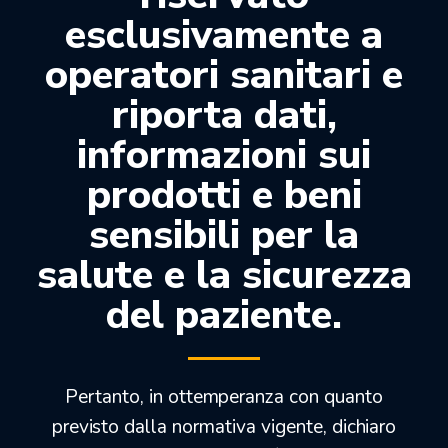
esclusivamente a
operatori sanitari e
Preformate anatomicamente. In acciaio
inossidabile DIN 1.4301.
riporta dati,
Misure disponibili: 6 – 7 – 8 cm.
informazioni sui
Confezione: 1pz.
prodotti e beni
sensibili per la
salute e la sicurezza
Prodotti correlati
del paziente.
-15%
-40%
Pertanto, in ottemperanza con quanto
previsto dalla normativa vigente, dichiaro