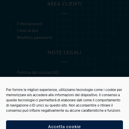
AREA CLIENTI
Il mio account
I miei ordini
Modifica password
NOTE LEGALI
Politica dei cookie (UE)
Privacy Policy
Condizioni di vendita
Per fornire le migliori esperienze, utilizziamo tecnologie come i cookie per
memorizzare e/o accedere alle informazioni del dispositivo. Il consenso a
CUSTOMER CARE
queste tecnologie ci permetterà di elaborare dati come il comportamento
di navigazione o ID unici su questo sito. Non acconsentire o ritirare il
consenso può influire negativamente su alcune caratteristiche e funzioni.
Accetta cookie