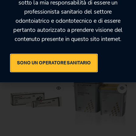
sotto la mia responsabilità di essere un
professionista sanitario del settore
odontoiatrico e odontotecnico e di essere
pertanto autorizzato a prendere visione del
PRIMO ADESIVO per
ELITE MASTER MARRONE
contenuto presente in questo sito internet.
MOLLOPLAST
24,42
€
17,50
€
28,50
€
29,00
€
SONO UN OPERATORE SANITARIO
-29%
-25%