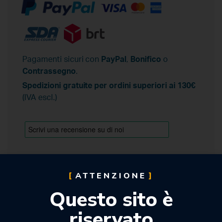
Pagamenti sicuri con
PayPal
,
Bonifico
o
Contrassegno
.
Spedizioni gratuite per ordini superiori ai 130€
(IVA escl.)
ATTENZIONE
Questo sito è
Descrizione
riservato
Informazioni aggiuntive