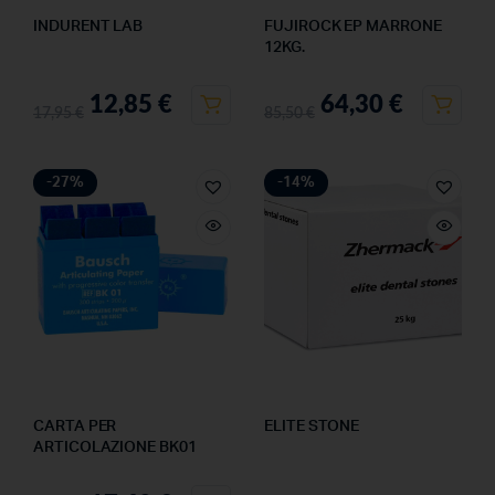
INDURENT LAB
FUJIROCK EP MARRONE
12KG.
12,85
€
64,30
€
17,95
€
85,50
€
-27%
-14%
CARTA PER
ELITE STONE
ARTICOLAZIONE BK01