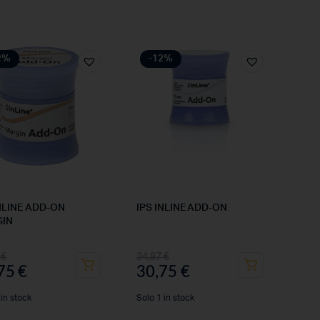
2%
-12%
INLINE ADD-ON
IPS INLINE ADD-ON
GIN
7
€
34,87
€
,75
€
30,75
€
 in stock
Solo 1 in stock