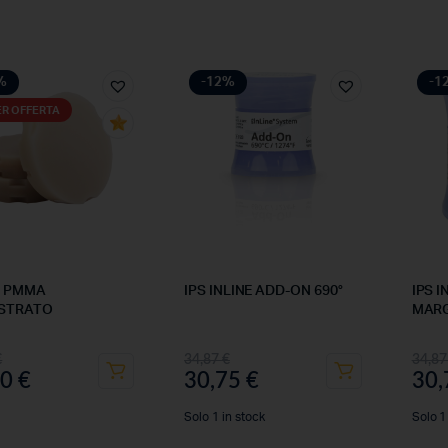
%
-12%
-1
ER OFFERTA
O PMMA
IPS INLINE ADD-ON 690°
IPS 
ISTRATO
MAR
€
34,87
€
34,8
00
€
30,75
€
30
Solo 1 in stock
Solo 1