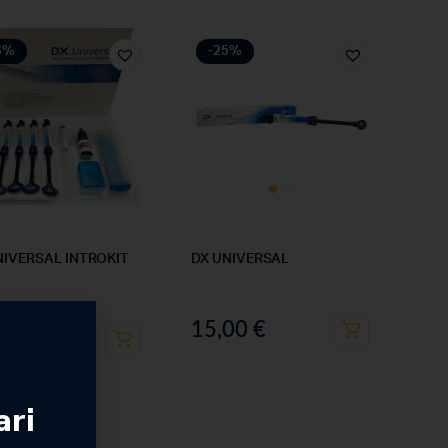
6%
-25%
NIVERSAL INTROKIT
DX UNIVERSAL
15,00
€
00
€
2,40
€
ari