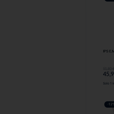
IPS E
51,80
45,
Solo 1 i
-12