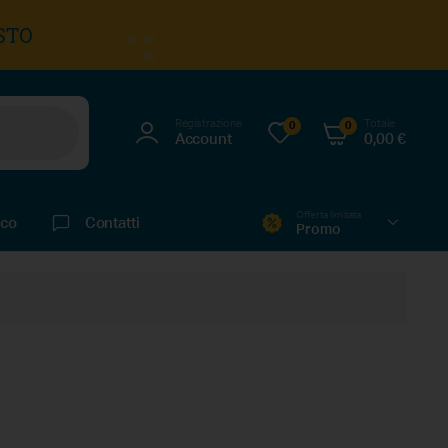
STO
Registrazione
Totale
0
0
Account
0,00
€
Offerta limitata
ico
Contatti
Promo