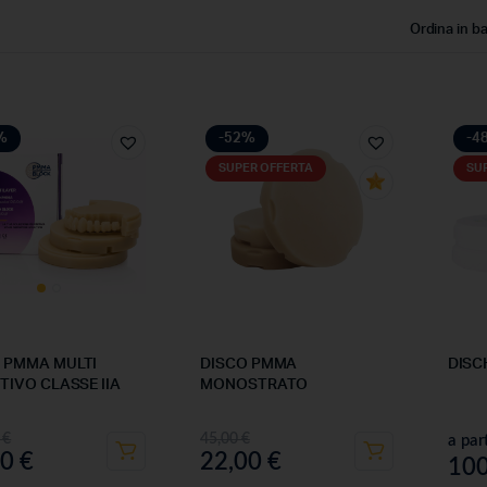
Ordina in b
%
-52%
-4
SUPER OFFERTA
SU
 PMMA MULTI
DISCO PMMA
DISC
ITIVO CLASSE IIA
MONOSTRATO
0
€
45,00
€
a par
00
€
22,00
€
10