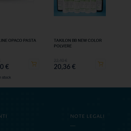
NLINE OPACO PASTA
TAKILON BB NEW COLOR
POLVERE
€
22,40
€
00
€
20,36
€
n stock
NTI
NOTE LEGALI