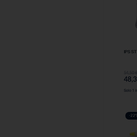
IPS S
54,50
48,
Solo 1 i
-22