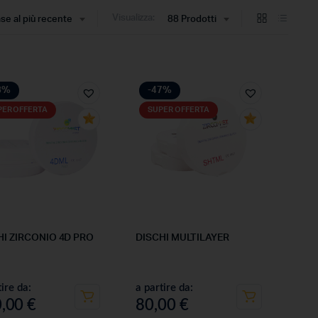
Visualizza:
ase al più recente
88 Prodotti
8%
-47%
PER OFFERTA
SUPER OFFERTA
HI ZIRCONIO 4D PRO
DISCHI MULTILAYER
tire da:
a partire da:
0,00
€
80,00
€