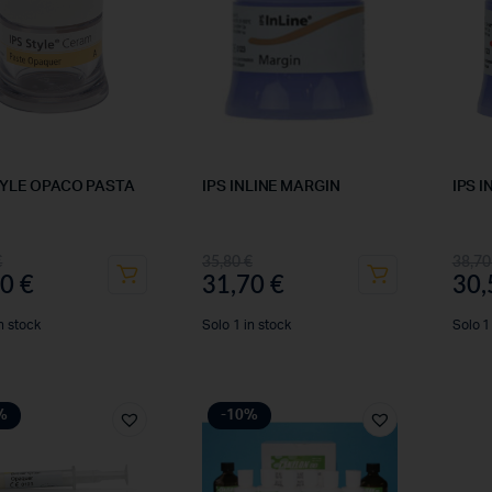
TYLE OPACO PASTA
IPS INLINE MARGIN
IPS I
€
35,80
€
38,7
30
€
31,70
€
30
n stock
Solo 1 in stock
Solo 1
%
-10%