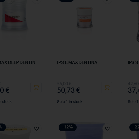
.MAX DEEP DENTIN
IPS E.MAX DENTINA
IPS 
€
55,00
€
42,6
90
€
50,73
€
37
n stock
Solo 1 in stock
Solo 1
%
-12%
-2