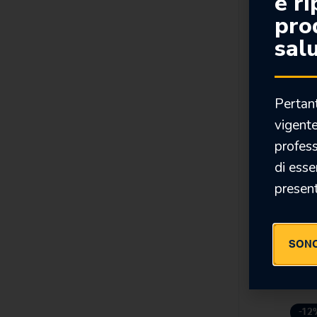
e ri
-19
prod
salu
Pertan
vigente
profess
TETRI
di esse
present
46,00
37,
SONO
-12