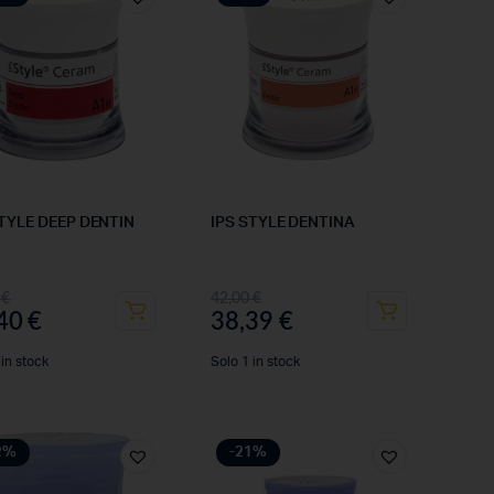
STYLE DEEP DENTIN
IPS STYLE DENTINA
0
€
42,00
€
,40
€
38,39
€
 in stock
Solo 1 in stock
2%
-21%