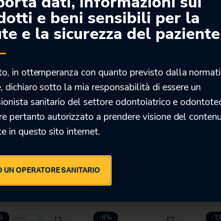
porta dati, informazioni sui
%
-30%
-3
otti e beni sensibili per la
te e la sicurezza del paziente
to, in ottemperanza con quanto previsto dalla normat
, dichiaro sotto la mia responsabilità di essere un
ionista sanitario del settore odontoiatrico e odontote
C EVOFLOW
FILTEK SUPREME XTE
FILTE
re pertanto autorizzato a prendere visione del conten
FLOWABLE – 3M Espe
e in questo sito internet.
€
80,00
€
98,5
30
€
56,00
€
68
 UN OPERATORE SANITARIO
%
-8%
-1