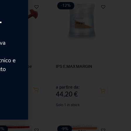
1%
-12%
.
iva
cnico e
K Z250 – 3M Espe
IPS E.MAX MARGIN
uto
0
€
a partire da:
,00
€
44,20
€
Solo 1 in stock
3%
-9%