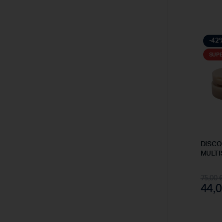
-42
SUP
DISC
MULT
75,00
44,